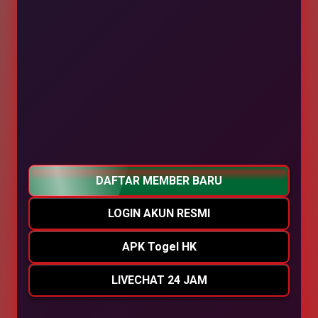
DAFTAR MEMBER BARU
LOGIN AKUN RESMI
APK Togel HK
LIVECHAT 24 JAM